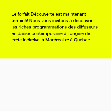
Le forfait Découverte est maintenant
terminé! Nous vous invitons à découvrir
les riches programmations des diffuseurs
en danse contemporaine à l’origine de
cette initiative, à Montréal et à Québec.
Édifice Wilder - Espace danse
1435, rue de Bleury
Montréal, QC H3A 2H7
agoradanse.com